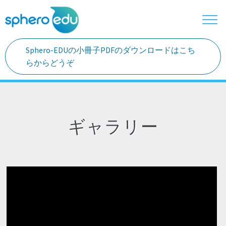
ナビゲーションへスキップ
コンテンツへスキップ
Sphero-EDUの小冊子PDFのダウンロードはこち
ホーム
らからどうぞ
ご利用の流れ
Sphero Eduとは
ギャラリー
教材案内
授業カリキュラム
教育現場の声