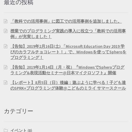
最近の投稿
「教科での活用事例」に図工での活用事例を追加しました。
授業でのプログラミング実践の導入に役立つ「教科での活用事
例」が充実しました！
【告知】2019年2月16日(土) 「Microsoft Education Day 2019 学
びのカラフルチョコレート！」で、Windowsを使ってSpheroを
プログラミング！
【告知】2019年1月14日（月・祝）『WindowsでSpheroプログ
ラミング&表現活動セミナー@日本マイクロソフト』開催
【レポート】8月5日（日）後編：遊ぶように学べる！子ども達
のSPRK+プログラミング体験@こどものミライ サマースクール
カテゴリー
イベント
(8)