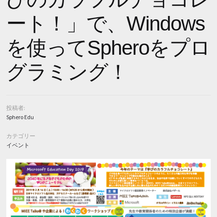
サポート
ート！」で、Windows
家庭向け
を使ってSpheroをプロ
グラミング！
投稿者:
Sphero Edu
カテゴリー
イベント